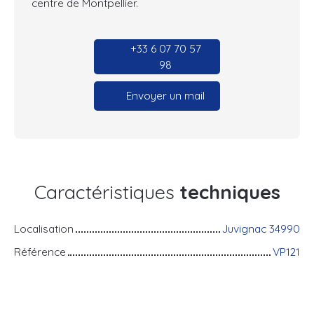
centre de Montpellier.
+33 6 07 70 57
98
Envoyer un mail
Caractéristiques
techniques
Localisation
Juvignac 34990
Référence
VP121