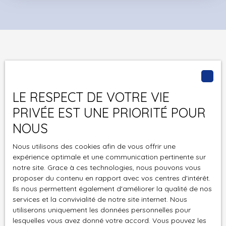
espaces verts. Quartier en plein essor avec de
nombreuses activités commerciales, de services, de
santé et d'artisanat déjà implantées dans la zone
(Supermarché Casino, Hôtel, Mac DO, banque etc. )Les
prestations : Large atelier avec porte sectionnellePlaces
de parkings privatives incluses (4 par lots) pour faciliter
Vous ne trouvez pas
l'accès à votre entreprise. Bureau d'accompagnement
Les locaux de votre projet ?
climatisé et sanitaires pour votre confort. Ces locaux
LE RESPECT DE VOTRE VIE
commerciaux sont neufs et proposés à partir de 232 656
Ne manquez plus aucun bien correspondant à votre
PRIVÉE EST UNE PRIORITÉ POUR
€ HT parking inclus. Les honoraires s'élèvent à 3 % HT en
recherche en vous inscrivant à notre alerte mail !
sus à la charge de l'acquéreur. Plus d'informations en
NOUS
vidéo sur demande. CONTACTEZ NOUS !
Prénom
Nous utilisons des cookies afin de vous offrir une
expérience optimale et une communication pertinente sur
Nom
notre site. Grace à ces technologies, nous pouvons vous
proposer du contenu en rapport avec vos centres d'intérêt.
Ils nous permettent également d'améliorer la qualité de nos
Email
services et la convivialité de notre site internet. Nous
utiliserons uniquement les données personnelles pour
Type d'offre
lesquelles vous avez donné votre accord. Vous pouvez les
Vente