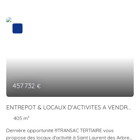
457 732
€
ENTREPOT & LOCAUX D'ACTIVITES A VENDRE
- ATELIER RHODANIENS - 30126
405
m²
Dernière opportunité !!!TRANSAC TERTIAIRE vous
propose des locaux d'activité à Saint Laurent des Arbres