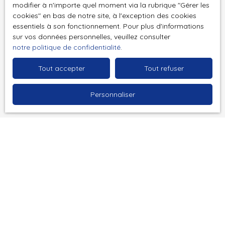
modifier à n'importe quel moment via la rubrique ″Gérer les
cookies″ en bas de notre site, à l'exception des cookies
Type de bien
Local professionnel
essentiels à son fonctionnement. Pour plus d'informations
sur vos données personnelles, veuillez consulter
Localisation
notre politique de confidentialité
.
Avignon
Tout accepter
Tout refuser
Budget max (€)
Personnaliser
Surface min (m²)
J'accepte le traitement de mes données
personnelles conformément au RGPD. Si vous ne
souhaitez pas faire l'objet de prospection
commerciale par voie téléphonique, vous pouvez
vous inscrire gratuitement sur la liste d'opposition
au démarchage téléphonique, prévu par l'article
L223-1 du code de la consommation, sur le site
Internet www.bloctel.gouv.fr ou par courrier
adressé à :