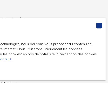
t à notre alerte
es technologies, nous pouvons vous proposer du contenu en
ite internet. Nous utiliserons uniquement les données
 les cookies″ en bas de notre site, à l'exception des cookies
ntialité
.
GPD. Si vous ne
ique, vous
 téléphonique,