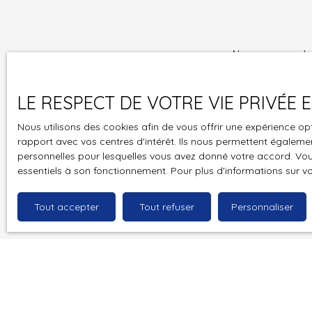
Ne manquez plus
LE RESPECT DE VOTRE VIE PRIVÉE
Prénom
Nous utilisons des cookies afin de vous offrir une expérience 
Type d'offre
Vente
rapport avec vos centres d'intérêt. Ils nous permettent également
personnelles pour lesquelles vous avez donné votre accord. Vous
essentiels à son fonctionnement. Pour plus d'informations sur v
Budget max (
Tout accepter
Tout refuser
Personnaliser
J'accepte 
souhaitez 
pouvez vou
prévu par l
www.bloctel
Société Wor