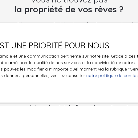
la propriété de vos rêves ?
 aucun bien correspondant à votre recherche en vous inscrivan
mail !
 EST UNE PRIORITÉ POUR NOUS
Nom
Email
optimale et une communication pertinente sur notre site. Grace à c
Type de bien
Localisation
 d'améliorer la qualité de nos services et la convivialité de notre s
 pouvez les modifier à n'importe quel moment via la rubrique ″Gérer
os données personnelles, veuillez consulter
notre politique de confide
€)
Surface min (m²)
le traitement de mes données personnelles conformément au R
pas faire l'objet de prospection commerciale par voie téléphon
s inscrire gratuitement sur la liste d'opposition au démarchage
'article L223-1 du code de la consommation, sur le site Internet
.gouv.fr ou par courrier adressé à :
ldline, Service Bloctel, CS 61311, 41013 BLOIS CEDEX.