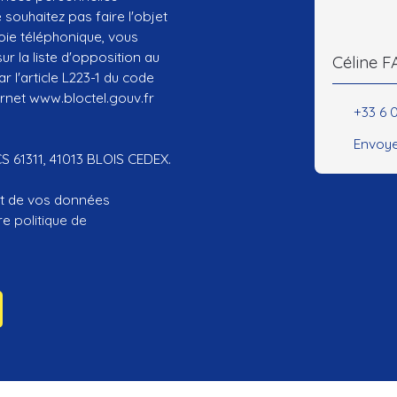
ouhaitez pas faire l'objet
ie téléphonique, vous
r la liste d'opposition au
Céline 
 l'article L223-1 du code
ernet www.bloctel.gouv.fr
+33 6 
Envoye
CS 61311, 41013 BLOIS CEDEX.
ent de vos données
tre
politique de