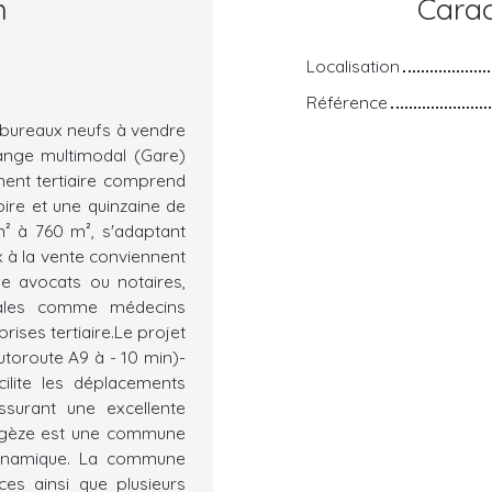
n
Carac
Localisation
Référence
 bureaux neufs à vendre
hange multimodal (Gare)
ment tertiaire comprend
ire et une quinzaine de
m² à 760 m², s'adaptant
x à la vente conviennent
e avocats ou notaires,
cales comme médecins
rises tertiaire.Le projet
utoroute A9 à - 10 min)-
ilite les déplacements
ssurant une excellente
Vergèze est une commune
dynamique. La commune
es ainsi que plusieurs