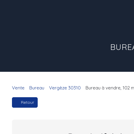
BUREA
Vente
Bureau
Vergèze 30310
Bureau à vendre, 102 
Retour