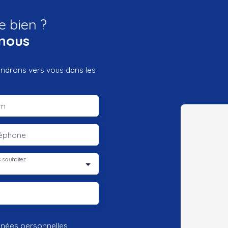
e bien ?
nous
iendrons vers vous dans les
m
léphone
 souhaitez
nnées personnelles