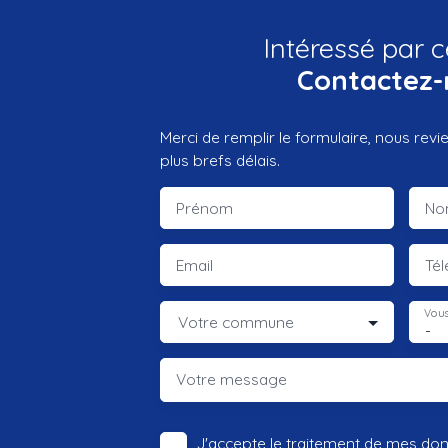
Intéressé par c
Contactez-
Merci de remplir le formulaire, nous rev
plus brefs délais.
Prénom
No
Email
Té
Vous
Votre commune
-
Votre message
J'accepte le traitement de mes do