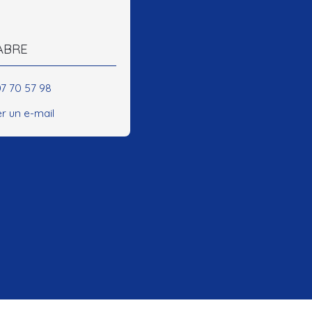
FABRE
07 70 57 98
r un e-mail