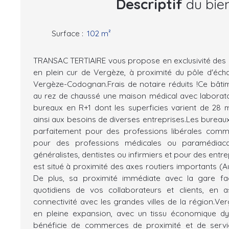
Descriptif
du bie
Surface
:
102
m²
TRANSAC TERTIAIRE vous propose en exclusivité des
en plein cur de Vergèze, à proximité du pôle d'éc
Vergèze-Codognan.Frais de notaire réduits !Ce bâti
au rez de chaussé une maison médical avec laborato
bureaux en R+1 dont les superficies varient de 28 
ainsi aux besoins de diverses entreprises.Les bureau
parfaitement pour des professions libérales comm
pour des professions médicales ou paramédia
généralistes, dentistes ou infirmiers et pour des entrep
est situé à proximité des axes routiers importants (A
De plus, sa proximité immédiate avec la gare fac
quotidiens de vos collaborateurs et clients, en a
connectivité avec les grandes villes de la région.
en pleine expansion, avec un tissu économique 
bénéficie de commerces de proximité et de servic