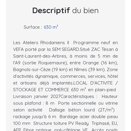
Descriptif
du bien
Surface
:
630
m²
Les Ateliers Rhodaniens II  Programme neuf en
VEFA porté par la SEM SEGARD.Situé ZAC Tésan à
Saint-Laurent-des-Arbres, à moins de 5 min de
l'A9 (sortie Roquemaure), entre Orange (16 km),
Bagnols-sur-Cèze (19 km) et Nîmes (39 km). Zone
d'activités dynamique, commerces, services, hôtel
et artisans déjà implantés.LOCAL D'ACTIVITE /
STOCKAGE ET COMMERCE 630 m² en plain-pied 
Livraison janvier 2027Caractéristiques :  Hauteur
sous plafond : 8 m  Porte sectionnelle ou vitrine
selon activité  Dallage béton lourd (2T/m²) 
rackage jusqu'à 6 m  Bardage acier double peau
100 mm  Structure toiture PV Ready  Triphasé, EU,
AEP, Fibre optique, pré-câblage VE  Accès poids