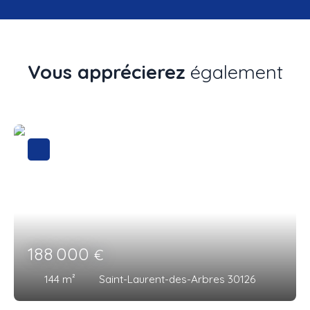
Vous apprécierez
également
188 000
€
144
m²
Saint-Laurent-des-Arbres 30126