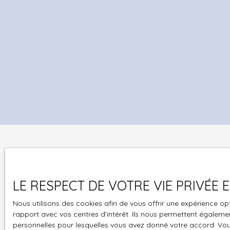
option (jusqu'à 9 places à 2 000 € HT/unité) 
Option bureau d'accompagnementBâtiment : 2
792 m² total  totem d'entrée + signalétique
individualisée  aménagement paysager  50
places VL. Pourquoi acheter votre local ? Stabilité
financière · Valorisation patrimoniale · Protection
contre l'inflation · Optimisation fiscaleDossier
complet sur demande. Projet solide requis.
LE RESPECT DE VOTRE VIE PRIVÉE
Nous utilisons des cookies afin de vous offrir une expérience 
Ne manquez plus
rapport avec vos centres d'intérêt. Ils nous permettent également
personnelles pour lesquelles vous avez donné votre accord. Vous