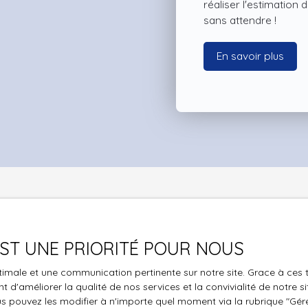
réaliser l'estimation
sans attendre !
En savoir plus
Vous ne trouvez pas
Les locaux de votre projet ?
 EST UNE PRIORITÉ POUR NOUS
optimale et une communication pertinente sur notre site. Grace à c
 aucun bien correspondant à votre recherche en vous inscrivan
 d'améliorer la qualité de nos services et la convivialité de notre s
mail !
 pouvez les modifier à n'importe quel moment via la rubrique ″Gérer