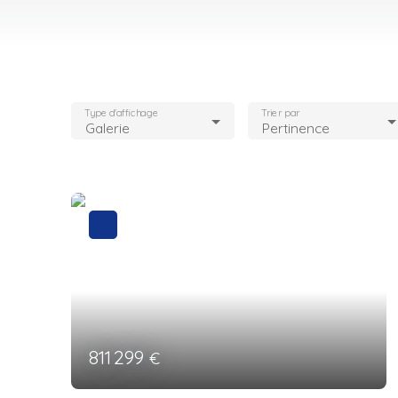
Type d'affichage
Trier par
Galerie
Pertinence
811 299
€