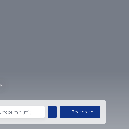
s
Rechercher
urface min (m²)