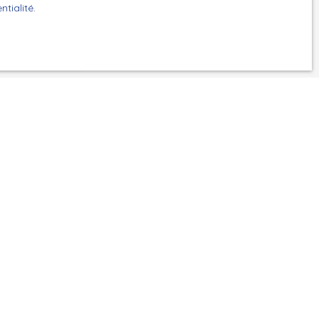
ntialité
.
GPD. Si vous ne
ique, vous
 téléphonique,
z consulter notre